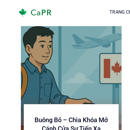
Skip
TRANG C
TRANG C
to
content
Buông Bỏ – Chìa Khóa Mở
Cánh Cửa Sự Tiến Xa