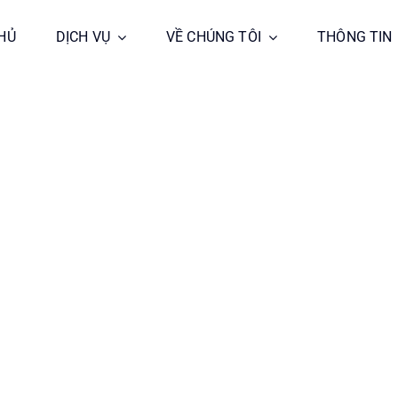
HỦ
HỦ
DỊCH VỤ
DỊCH VỤ
VỀ CHÚNG TÔI
VỀ CHÚNG TÔI
THÔNG TIN
THÔNG TIN