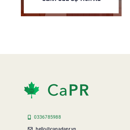
0336785988
hello@canadapr.vn