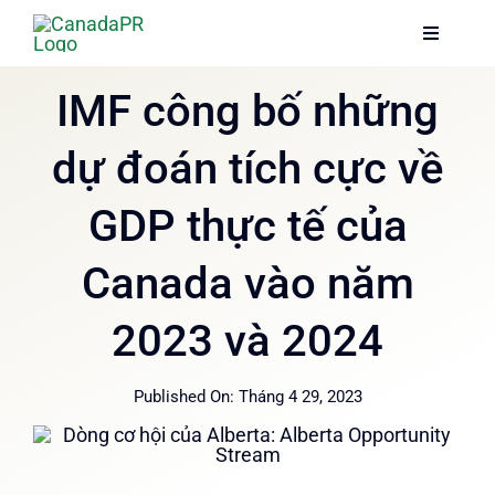
Skip
Toggle
Toggle
to
Navigati
Navigati
content
Trang chủ
Trang chủ
IMF công bố những
dự đoán tích cực về
Dịch vụ
Dịch vụ
GDP thực tế của
Về chúng tôi
Về chúng tôi
Canada vào năm
Thông tin
Thông tin
2023 và 2024
Hướng dẫn
Hướng dẫn
Published On: Tháng 4 29, 2023