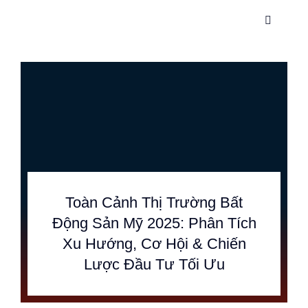
Skip
Toggle
to
Navigati
content
Trang c
Dịch vụ
Về chúng
Thông ti
Toàn Cảnh Thị Trường Bất
Động Sản Mỹ 2025: Phân Tích
Hướng d
Xu Hướng, Cơ Hội & Chiến
Lược Đầu Tư Tối Ưu