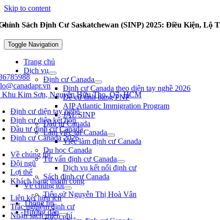
Skip to content
Chính Sách Định Cư Saskatchewan (SINP) 2025: Điều Kiện, Lộ 
Toggle Navigation
Trang chủ
Dịch vụ
36785988
Định cư Canada
llo@canadapr.vn
Định cư Canada theo diện tay nghề 2026
 Khu Kim Sơn, Nguyễn Hữu Thọ, Q7, HCM
Đề cử tỉnh bang PNP
AIP Atlantic Immigration Program
Định cư diện tay nghề
JAL SINP
Định cư diện kết hôn
Đầu tư Canada
Đầu tư định cư Canada
Làm việc tại Canada
Định cư Canada 2026
Việc làm định cư Canada
Du học Canada
Về chúng tôi
Tư vấn định cư Canada
Đội ngũ
Dịch vụ kết nối định cư
Lợi thế
Sách định cư Canada
Khách hàng thành công
Về chúng tôi
Tiểu sử Nguyễn Thị Hoà Vân
Liên kết hữu ích
Thông tin
Trắc nghiệm định cư
Hướng dẫn
Nhận sách miễn phí