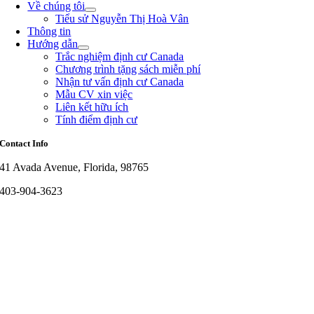
Về chúng tôi
Tiểu sử Nguyễn Thị Hoà Vân
Thông tin
Hướng dẫn
Trắc nghiệm định cư Canada
Chương trình tặng sách miễn phí
Nhận tư vấn định cư Canada
Mẫu CV xin việc
Liên kết hữu ích
Tính điểm định cư
Contact Info
41 Avada Avenue, Florida, 98765
403-904-3623