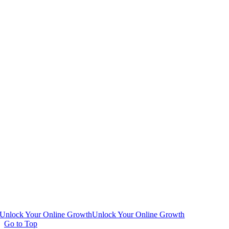
Unlock Your Online Growth
Unlock Your Online Growth
Go to Top