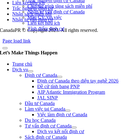
Trắc nghiệm định cư Canada
Liên kết hữu ích
Chương trình tặng sách miễn phí
Trắc nghiệm định cư
Nhận tư vấn định cư Canada
Nhận sách miễn phí
Mẫu CV xin việc
Nhận tư vấn định cư
Liên kết hữu ích
Tính điểm định cư
CanadaPR © Copyright 2023. All rights reserved.
Page load link
Let’s Make Things Happen
Trang chủ
Dịch vụ
Định cư Canada
Định cư Canada theo diện tay nghề 2026
Đề cử tỉnh bang PNP
AIP Atlantic Immigration Program
JAL SINP
Đầu tư Canada
Làm việc tại Canada
Việc làm định cư Canada
Du học Canada
Tư vấn định cư Canada
Dịch vụ kết nối định cư
Sách định cư Canada