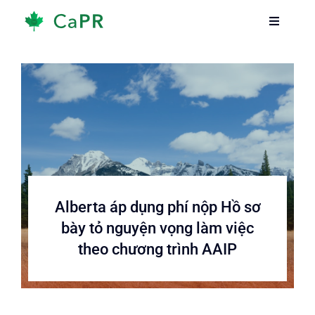
Skip
Toggle
Toggle
to
Navigati
Navigati
content
Trang chủ
Trang chủ
Dịch vụ
Dịch vụ
Về chúng tôi
Về chúng tôi
Thông tin
Thông tin
Alberta áp dụng phí nộp Hồ sơ
bày tỏ nguyện vọng làm việc
Hướng dẫn
Hướng dẫn
theo chương trình AAIP