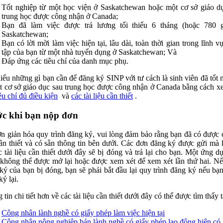
Tốt nghiệp từ một học viện ở Saskatchewan hoặc một cơ sở giáo d
trung học được công nhận ở Canada;
Bạn đã làm việc được trả lương tối thiểu 6 tháng (hoặc 780 g
Saskatchewan;
Bạn có lời mời làm việc hiện tại, lâu dài, toàn thời gian trong lĩnh v
tập của bạn từ một nhà tuyển dụng ở Saskatchewan; Và
Đáp ứng các tiêu chí của danh mục phụ.
iểu những gì bạn cần để đăng ký SINP với tư cách là sinh viên đã tốt 
t cơ sở giáo dục sau trung học được công nhận ở Canada bằng cách x
iêu chí đủ điều kiện
và
các tài liệu cần thiết
.
c khi bạn nộp đơn
n giản hóa quy trình đăng ký, vui lòng đảm bảo rằng bạn đã có được c
cần thiết và có sẵn thông tin bên dưới. Các đơn đăng ký được gửi mà
c tài liệu cần thiết dưới đây sẽ bị đóng và trả lại cho bạn. Một ứng d
không thể được mở lại hoặc được xem xét để xem xét lần thứ hai. N
ký của bạn bị đóng, bạn sẽ phải bắt đầu lại quy trình đăng ký nếu bạ
ý lại.
tin chi tiết hơn về các tài liệu cần thiết dưới đây có thể được tìm thấy t
Công nhân lành nghề có giấy phép làm việc hiện tại
Công nhân nông nghiệp bán lành nghề có giấy phép lao động hiện có