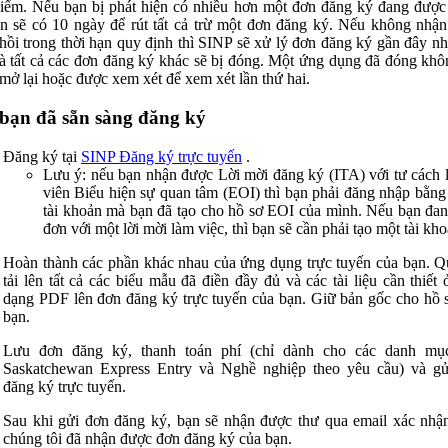
điểm. Nếu bạn bị phát hiện có nhiều hơn một đơn đăng ký đang được
ạn sẽ có 10 ngày để rút tất cả trừ một đơn đăng ký. Nếu không nhậ
hồi trong thời hạn quy định thì SINP sẽ xử lý đơn đăng ký gần đây nh
à tất cả các đơn đăng ký khác sẽ bị đóng. Một ứng dụng đã đóng khô
mở lại hoặc được xem xét để xem xét lần thứ hai.
bạn đã sẵn sàng đăng ký
Đăng ký tại
SINP Đăng ký trực tuyến
.
Lưu ý: nếu bạn nhận được Lời mời đăng ký (ITA) với tư cách 
viên Biểu hiện sự quan tâm (EOI) thì bạn phải đăng nhập bằng
tài khoản mà bạn đã tạo cho hồ sơ EOI của mình. Nếu bạn đa
đơn với một lời mời làm việc, thì bạn sẽ cần phải tạo một tài kho
Hoàn thành các phần khác nhau của ứng dụng trực tuyến của bạn. Q
tải lên tất cả các biểu mẫu đã điền đầy đủ và các tài liệu cần thiết 
dạng PDF lên đơn đăng ký trực tuyến của bạn. Giữ bản gốc cho hồ 
bạn.
Lưu đơn đăng ký, thanh toán phí (chỉ dành cho các danh mụ
Saskatchewan Express Entry và Nghề nghiệp theo yêu cầu) và g
đăng ký trực tuyến.
Sau khi gửi đơn đăng ký, bạn sẽ nhận được thư qua email xác nhậ
chúng tôi đã nhận được đơn đăng ký của bạn.