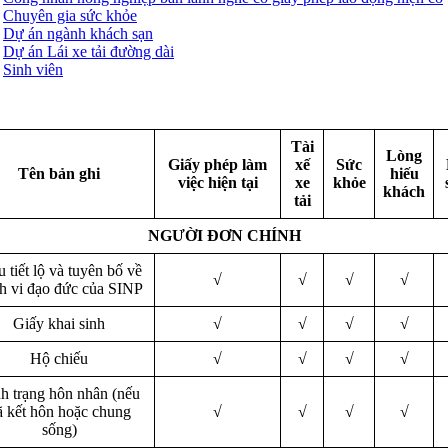
Chuyên gia sức khỏe
Dự án ngành khách sạn
Dự án Lái xe tải đường dài
Sinh viên
Tài
Lòng
Giấy phép làm
xế
Sức
Tên bản ghi
hiếu
việc hiện tại
xe
khỏe
khách
tải
NGƯỜI ĐƠN CHÍNH
 tiết lộ và tuyên bố về
√
√
√
√
h vi đạo đức của SINP
Giấy khai sinh
√
√
√
√
Hộ chiếu
√
√
√
√
h trạng hôn nhân (nếu
ã kết hôn hoặc chung
√
√
√
√
sống)