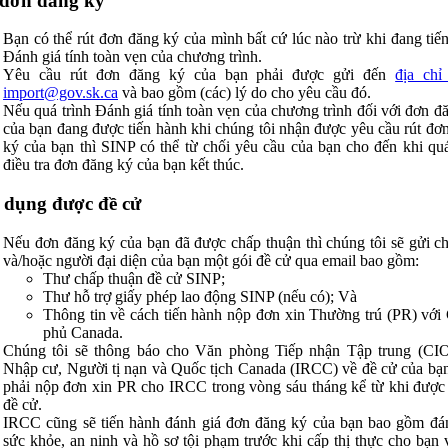
 đơn đăng ký
Bạn có thể rút đơn đăng ký của mình bất cứ lúc nào trừ khi đang tiế
Đánh giá tính toàn vẹn của chương trình.
Yêu cầu rút đơn đăng ký của bạn phải được gửi đến
địa chỉ
import@gov.sk.ca
và bao gồm (các) lý do cho yêu cầu đó.
Nếu quá trình Đánh giá tính toàn vẹn của chương trình đối với đơn đ
của bạn đang được tiến hành khi chúng tôi nhận được yêu cầu rút đơ
ký của bạn thì SINP có thể từ chối yêu cầu của bạn cho đến khi quá
điều tra đơn đăng ký của bạn kết thúc.
 dụng được đề cử
Nếu đơn đăng ký của bạn đã được chấp thuận thì chúng tôi sẽ gửi c
và/hoặc người đại diện của bạn một gói đề cử qua email bao gồm:
Thư chấp thuận đề cử SINP;
Thư hỗ trợ giấy phép lao động SINP (nếu có); Và
Thông tin về cách tiến hành nộp đơn xin Thường trú (PR) với
phủ Canada.
Chúng tôi sẽ thông báo cho Văn phòng Tiếp nhận Tập trung (CI
Nhập cư, Người tị nạn và Quốc tịch Canada (IRCC) về đề cử của bạ
phải nộp đơn xin PR cho IRCC trong vòng sáu tháng kể từ khi đượ
đề cử.
IRCC cũng sẽ tiến hành đánh giá đơn đăng ký của bạn bao gồm đá
sức khỏe, an ninh và hồ sơ tội phạm trước khi cấp thị thực cho bạn 