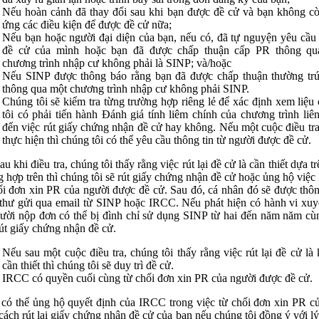
Nếu hoàn cảnh đã thay đổi sau khi bạn được đề cử và bạn không c
ứng các điều kiện để được đề cử nữa;
Nếu bạn hoặc người đại diện của bạn, nếu có, đã tự nguyện yêu cầu r
đề cử của mình hoặc bạn đã được chấp thuận cấp PR thông qu
chương trình nhập cư không phải là SINP; và/hoặc
Nếu SINP được thông báo rằng bạn đã được chấp thuận thường tr
thông qua một chương trình nhập cư không phải SINP.
Chúng tôi sẽ kiểm tra từng trường hợp riêng lẻ để xác định xem liệu
tôi có phải tiến hành Đánh giá tính liêm chính của chương trình liê
đến việc rút giấy chứng nhận đề cử hay không. Nếu một cuộc điều tr
thực hiện thì chúng tôi có thể yêu cầu thông tin từ người được đề cử.
u khi điều tra, chúng tôi thấy rằng việc rút lại đề cử là cần thiết dựa t
g hợp trên thì chúng tôi sẽ rút giấy chứng nhận đề cử hoặc ủng hộ việ
ối đơn xin PR của người được đề cử. Sau đó, cá nhân đó sẽ được thô
thư gửi qua email từ SINP hoặc IRCC. Nếu phát hiện có hành vi xuy
gười nộp đơn có thể bị đình chỉ sử dụng SINP từ hai đến năm năm cù
rút giấy chứng nhận đề cử.
Nếu sau một cuộc điều tra, chúng tôi thấy rằng việc rút lại đề cử là
cần thiết thì chúng tôi sẽ duy trì đề cử.
IRCC có quyền cuối cùng từ chối đơn xin PR của người được đề cử.
có thể ủng hộ quyết định của IRCC trong việc từ chối đơn xin PR c
cách rút lại giấy chứng nhận đề cử của bạn nếu chúng tôi đồng ý với lý