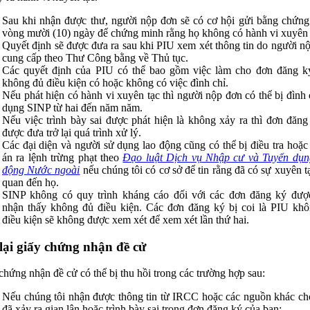
Sau khi nhận được thư, người nộp đơn sẽ có cơ hội gửi bằng chứng
vòng mười (10) ngày để chứng minh rằng họ không có hành vi xuyên 
Quyết định sẽ được đưa ra sau khi PIU xem xét thông tin do người n
cung cấp theo Thư Công bằng về Thủ tục.
Các quyết định của PIU có thể bao gồm việc làm cho đơn đăng 
không đủ điều kiện có hoặc không có việc đình chỉ.
Nếu phát hiện có hành vi xuyên tạc thì người nộp đơn có thể bị đình 
dụng SINP từ hai đến năm năm.
Nếu việc trình bày sai được phát hiện là không xảy ra thì đơn đăng
được đưa trở lại quá trình xử lý.
Các đại diện và người sử dụng lao động cũng có thể bị điều tra hoặc 
án ra lệnh trừng phạt theo
Đạo luật Dịch vụ Nhập cư và Tuyển dụ
động Nước ngoài
nếu chúng tôi có cơ sở để tin rằng đã có sự xuyên tạ
quan đến họ.
SINP không có quy trình kháng cáo đối với các đơn đăng ký đư
nhận thấy không đủ điều kiện. Các đơn đăng ký bị coi là PIU kh
điều kiện sẽ không được xem xét để xem xét lần thứ hai.
lại giấy chứng nhận đề cử
chứng nhận đề cử có thể bị thu hồi trong các trường hợp sau:
Nếu chúng tôi nhận được thông tin từ IRCC hoặc các nguồn khác ch
đã xảy ra gian lận hoặc trình bày sai trong đơn đăng ký của bạn;