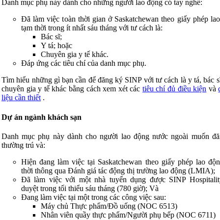
Danh mục phụ này dành cho những người lao động có tay nghề:
Đã làm việc toàn thời gian ở Saskatchewan theo giấy phép la
tạm thời trong ít nhất sáu tháng với tư cách là:
Bác sĩ;
Y tá; hoặc
Chuyên gia y tế khác.
Đáp ứng các tiêu chí của danh mục phụ.
Tìm hiểu những gì bạn cần để đăng ký SINP với tư cách là y tá, bác s
chuyên gia y tế khác bằng cách xem xét các
tiêu chí đủ điều kiện
và
liệu cần thiết
.
Dự án ngành khách sạn
Danh mục phụ này dành cho người lao động nước ngoài muốn đă
thường trú và:
Hiện đang làm việc tại Saskatchewan theo giấy phép lao độ
thời thông qua Đánh giá tác động thị trường lao động (LMIA);
Đã làm việc với một nhà tuyển dụng được SINP Hospitali
duyệt trong tối thiểu sáu tháng (780 giờ); Và
Đang làm việc tại một trong các công việc sau:
Máy chủ Thực phẩm/Đồ uống (NOC 6513)
Nhân viên quầy thực phẩm/Người phụ bếp (NOC 6711)