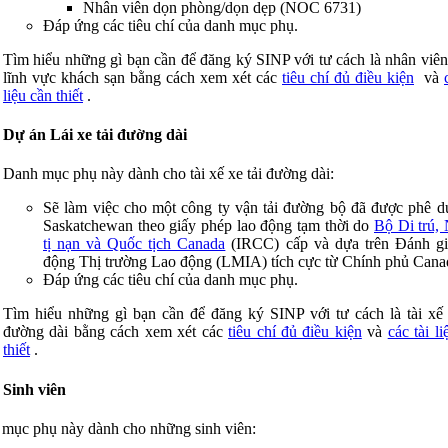
Nhân viên dọn phòng/dọn dẹp (NOC 6731)
Đáp ứng các tiêu chí của danh mục phụ.
Tìm hiểu những gì bạn cần để đăng ký SINP với tư cách là nhân viên
lĩnh vực khách sạn bằng cách xem xét các
tiêu chí đủ điều kiện
và
liệu cần thiết
.
Dự án Lái xe tải đường dài
Danh mục phụ này dành cho tài xế xe tải đường dài:
Sẽ làm việc cho một công ty vận tải đường bộ đã được phê d
Saskatchewan theo giấy phép lao động tạm thời do
Bộ Di trú,
tị nạn và Quốc tịch Canada
(IRCC) cấp và dựa trên Đánh gi
động Thị trường Lao động (LMIA) tích cực từ Chính phủ Cana
Đáp ứng các tiêu chí của danh mục phụ.
Tìm hiểu những gì bạn cần để đăng ký SINP với tư cách là tài xế 
đường dài bằng cách xem xét các
tiêu chí đủ điều kiện
và
các tài l
thiết
.
Sinh viên
mục phụ này dành cho những sinh viên: