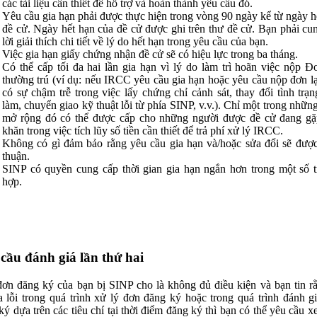
các tài liệu cần thiết để hỗ trợ và hoàn thành yêu cầu đó.
Yêu cầu gia hạn phải được thực hiện trong vòng 90 ngày kể từ ngày h
đề cử. Ngày hết hạn của đề cử được ghi trên thư đề cử. Bạn phải cu
lời giải thích chi tiết về lý do hết hạn trong yêu cầu của bạn.
Việc gia hạn giấy chứng nhận đề cử sẽ có hiệu lực trong ba tháng.
Có thể cấp tối đa hai lần gia hạn vì lý do làm trì hoãn việc nộp Đ
thường trú (ví dụ: nếu IRCC yêu cầu gia hạn hoặc yêu cầu nộp đơn lạ
có sự chậm trễ trong việc lấy chứng chỉ cảnh sát, thay đổi tình trạn
làm, chuyển giao kỹ thuật lỗi từ phía SINP, v.v.). Chỉ một trong nhữn
mở rộng đó có thể được cấp cho những người được đề cử đang g
khăn trong việc tích lũy số tiền cần thiết để trả phí xử lý IRCC.
Không có gì đảm bảo rằng yêu cầu gia hạn và/hoặc sửa đổi sẽ đượ
thuận.
SINP có quyền cung cấp thời gian gia hạn ngắn hơn trong một số 
hợp.
cầu đánh giá lần thứ hai
ơn đăng ký của bạn bị SINP cho là không đủ điều kiện và bạn tin r
a lỗi trong quá trình xử lý đơn đăng ký hoặc trong quá trình đánh g
ký dựa trên các tiêu chí tại thời điểm đăng ký thì bạn có thể yêu cầu x