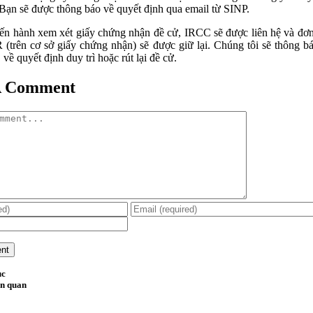
 Bạn sẽ được thông báo về quyết định qua email từ SINP.
iến hành xem xét giấy chứng nhận đề cử, IRCC sẽ được liên hệ và đơ
 (trên cơ sở giấy chứng nhận) sẽ được giữ lại. Chúng tôi sẽ thông b
về quyết định duy trì hoặc rút lại đề cử.
A Comment
ục
ên quan