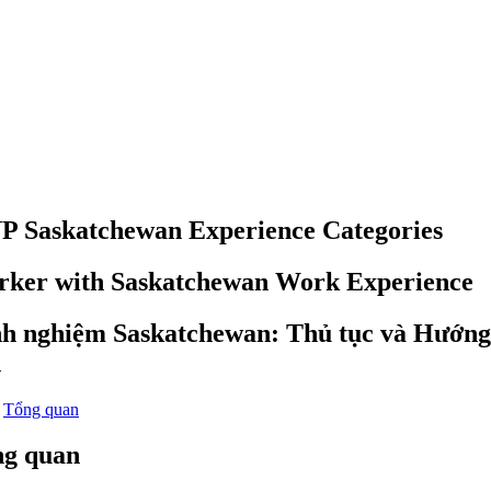
P Saskatchewan Experience Categories
ker with Saskatchewan Work Experience
h nghiệm Saskatchewan: Thủ tục và Hướng
n
Tổng quan
g quan