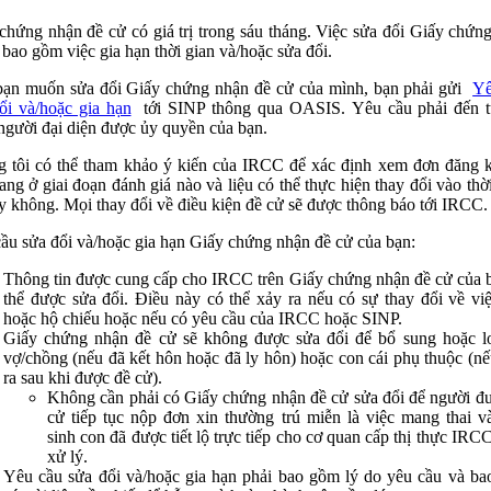
chứng nhận đề cử có giá trị trong sáu tháng. Việc sửa đổi Giấy chứn
 bao gồm việc gia hạn thời gian và/hoặc sửa đổi.
ạn muốn sửa đổi Giấy chứng nhận đề cử của mình, bạn phải gửi
Yê
ổi và/hoặc gia hạn
tới SINP thông qua OASIS. Yêu cầu phải đến t
người đại diện được ủy quyền của bạn.
 tôi có thể tham khảo ý kiến ​​của IRCC để xác định xem đơn đăng 
ang ở giai đoạn đánh giá nào và liệu có thể thực hiện thay đổi vào thờ
y không. Mọi thay đổi về điều kiện đề cử sẽ được thông báo tới IRCC.
ầu sửa đổi và/hoặc gia hạn Giấy chứng nhận đề cử của bạn:
Thông tin được cung cấp cho IRCC trên Giấy chứng nhận đề cử của 
thể được sửa đổi. Điều này có thể xảy ra nếu có sự thay đổi về vi
hoặc hộ chiếu hoặc nếu có yêu cầu của IRCC hoặc SINP.
Giấy chứng nhận đề cử sẽ không được sửa đổi để bổ sung hoặc l
vợ/chồng (nếu đã kết hôn hoặc đã ly hôn) hoặc con cái phụ thuộc (nế
ra sau khi được đề cử).
Không cần phải có Giấy chứng nhận đề cử sửa đổi để người đ
cử tiếp tục nộp đơn xin thường trú miễn là việc mang thai v
sinh con đã được tiết lộ trực tiếp cho cơ quan cấp thị thực IRC
xử lý.
Yêu cầu sửa đổi và/hoặc gia hạn phải bao gồm lý do yêu cầu và b