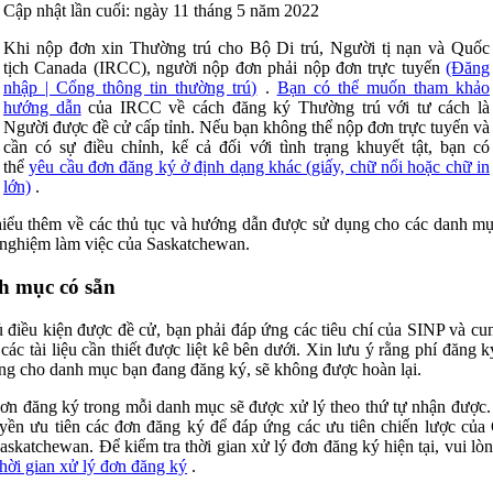
Cập nhật lần cuối: ngày 11 tháng 5 năm 2022
Khi nộp đơn xin Thường trú cho Bộ Di trú, Người tị nạn và Quốc
tịch Canada (IRCC), người nộp đơn phải nộp đơn trực tuyến
(Đăng
nhập | Cổng thông tin thường trú)
.
Bạn có thể muốn tham khảo
hướng dẫn
của IRCC về cách đăng ký Thường trú với tư cách là
Người được đề cử cấp tỉnh. Nếu bạn không thể nộp đơn trực tuyến và
cần có sự điều chỉnh, kể cả đối với tình trạng khuyết tật, bạn có
thể
yêu cầu đơn đăng ký ở định dạng khác (giấy, chữ nổi hoặc chữ in
lớn)
.
iểu thêm về các thủ tục và hướng dẫn được sử dụng cho các danh m
nghiệm làm việc của Saskatchewan.
h mục có sẵn
 điều kiện được đề cử, bạn phải đáp ứng các tiêu chí của SINP và cu
ả các tài liệu cần thiết được liệt kê bên dưới. Xin lưu ý rằng phí đăng k
ng cho danh mục bạn đang đăng ký, sẽ không được hoàn lại.
ơn đăng ký trong mỗi danh mục sẽ được xử lý theo thứ tự nhận được
yền ưu tiên các đơn đăng ký để đáp ứng các ưu tiên chiến lược của
askatchewan. Để kiểm tra thời gian xử lý đơn đăng ký hiện tại, vui lòn
hời gian xử lý đơn đăng ký
.