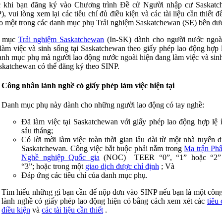
 khi bạn đăng ký vào Chương trình Đề cử Người nhập cư Saskat
), vui lòng xem lại các tiêu chí đủ điều kiện và các tài liệu cần thiết đ
o một trong các danh mục phụ Trải nghiệm Saskatchewan (SE) bên dướ
 mục
Trải nghiệm Saskatchewan
(In-SK) dành cho người nước ngoà
làm việc và sinh sống tại Saskatchewan theo giấy phép lao động hợp 
anh mục phụ mà người lao động nước ngoài hiện đang làm việc và sin
askatchewan có thể đăng ký theo SINP.
Công nhân lành nghề có giấy phép làm việc hiện tại
Danh mục phụ này dành cho những người lao động có tay nghề:
Đã làm việc tại Saskatchewan với giấy phép lao động hợp lệ í
sáu tháng;
Có lời mời làm việc toàn thời gian lâu dài từ một nhà tuyển 
Saskatchewan. Công việc bắt buộc phải nằm trong
Ma trận
Phâ
Nghề nghiệp Quốc gia
(NOC) TEER “0”, “1” hoặc “2”
“3”; hoặc trong một
giao dịch được chỉ định
; Và
Đáp ứng các tiêu chí của danh mục phụ.
Tìm hiểu những gì bạn cần để nộp đơn vào SINP nếu bạn là một côn
lành nghề có giấy phép lao động hiện có bằng cách xem xét các
tiêu
điều kiện
và
các tài liệu cần thiết
.