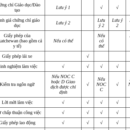
ứng chỉ Giáo dục/Đào
Lưu ý 1
√
√
tạo
nh giá chứng chỉ giáo
Lưu
Lưu ý
Lưu ý 2
dục
ý 2
2
Giấy phép của
Nếu
katchewan (bao gồm cả
Nếu có thể
có
y tế)
thể
Giấy phép lái xe
√
inh nghiệm làm việc
√
√
√
√
Nếu NOC C
Nếu
hoặc D Giao
Kiểm tra ngôn ngữ
√
NOC
√
dịch được chỉ
C
định
Lời mời làm việc
√
√
√
√
 chấp thuận công việc
√
√
√
√
Giấy phép lao động
√
√
√
√