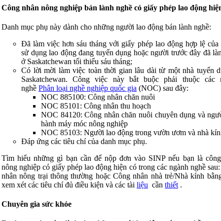
Công nhân nông nghiệp bán lành nghề có giấy phép lao động hiệ
Danh mục phụ này dành cho những người lao động bán lành nghề:
Đã làm việc hơn sáu tháng với giấy phép lao động hợp lệ của
sử dụng lao động đang tuyển dụng hoặc người trước đây đã là
ở Saskatchewan tối thiểu sáu tháng;
Có lời mời làm việc toàn thời gian lâu dài từ một nhà tuyển 
Saskatchewan. Công việc này bắt buộc phải thuộc các 
nghề
Phân loại nghề nghiệp quốc gia
(NOC) sau đây:
NOC 885100: Công nhân chăn nuôi
NOC 85101: Công nhân thu hoạch
NOC 84120: Công nhân chăn nuôi chuyên dụng và ngư
hành máy móc nông nghiệp
NOC 85103: Người lao động trong vườn ươm và nhà kín
Đáp ứng các tiêu chí của danh mục phụ.
Tìm hiểu những gì bạn cần để nộp đơn vào SINP nếu bạn là côn
nông nghiệp có giấy phép lao động hiện có trong các ngành nghề sau
nhân nông trại thông thường hoặc Công nhân nhà trẻ/Nhà kính bằn
xem xét các tiêu chí đủ điều kiện và các tài
liệu
cần
thiết
.
Chuyên gia sức khỏe