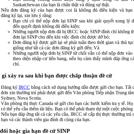
Saskatchewan của bạn là chân thật và đúng sự thật.
Nếu đơn đăng ký của bạn được coi là không đủ điều kiện và bạ
đăng ký lại, xin lưu ý rằng:
Bạn chỉ có thể nộp đơn lại SINP sau khi giải quyết xong lý 
đến quyết định không đủ điều kiện;
Những người nộp đơn đã bị IRCC hoặc SINP đình chỉ không t
đơn lại SINP cho đến khi việc đình chỉ được dỡ bỏ;
Đơn đăng ký được gửi lại sẽ phải tuân theo thời gian và thủ tục
giống như tất cả các đơn đăng ký gửi đến; Và
Những người nộp đơn bị SINP từ chối vẫn có thể nộp đơn và
theo diện nhập cư liên bang, nếu họ cảm thấy mình đáp ứng cá
chí.
 gì xảy ra sau khi bạn được chấp thuận đề cử
Đăng ký
IRCC
bằng cách sử dụng hướng dẫn được gửi cho bạn. Tất c
đơn xin thường trú phải được gửi đến Văn phòng Tiếp nhận Trung tâ
Sydney, Nova Scotia.
Văn phòng thị thực Canada sẽ gửi cho bạn các bước kiểm tra y tế. Họ
có thể yêu cầu thêm tài liệu. Bạn có thể phải tham dự một cuộc phỏng
Nếu bạn đáp ứng tất cả các yêu cầu, IRCC sẽ cấp thị thực thường trú 
bạn và các thành viên gia đình đi cùng của bạn.
đổi hoặc gia hạn đề cử SINP