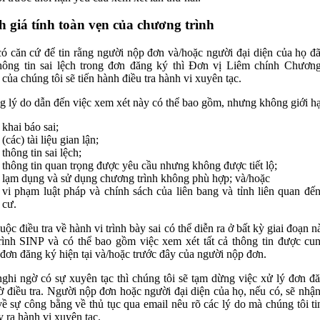
 giá tính toàn vẹn của chương trình
ó căn cứ để tin rằng người nộp đơn và/hoặc người đại diện của họ đ
hông tin sai lệch trong đơn đăng ký thì Đơn vị Liêm chính Chương
 của chúng tôi sẽ tiến hành điều tra hành vi xuyên tạc.
 lý do dẫn đến việc xem xét này có thể bao gồm, nhưng không giới hạ
khai báo sai;
(các) tài liệu gian lận;
thông tin sai lệch;
thông tin quan trọng được yêu cầu nhưng không được tiết lộ;
lạm dụng và sử dụng chương trình không phù hợp; và/hoặc
vi phạm luật pháp và chính sách của liên bang và tỉnh liên quan đế
cư.
uộc điều tra về hành vi trình bày sai có thể diễn ra ở bất kỳ giai đoạn n
rình SINP và có thể bao gồm việc xem xét tất cả thông tin được cu
 đơn đăng ký hiện tại và/hoặc trước đây của người nộp đơn.
ghi ngờ có sự xuyên tạc thì chúng tôi sẽ tạm dừng việc xử lý đơn đ
ờ điều tra. Người nộp đơn hoặc người đại diện của họ, nếu có, sẽ nhậ
ề sự công bằng về thủ tục qua email nêu rõ các lý do mà chúng tôi ti
y ra hành vi xuyên tạc.