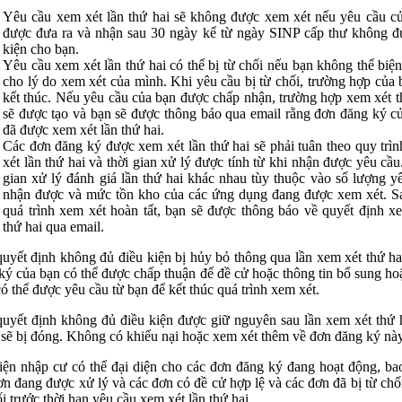
Yêu cầu xem xét lần thứ hai sẽ không được xem xét nếu yêu cầu c
được đưa ra và nhận sau 30 ngày kể từ ngày SINP cấp thư không đ
kiện cho bạn.
Yêu cầu xem xét lần thứ hai có thể bị từ chối nếu bạn không thể biệ
cho lý do xem xét của mình. Khi yêu cầu bị từ chối, trường hợp của 
kết thúc. Nếu yêu cầu của bạn được chấp nhận, trường hợp xem xét t
sẽ được tạo và bạn sẽ được thông báo qua email rằng đơn đăng ký c
đã được xem xét lần thứ hai.
Các đơn đăng ký được xem xét lần thứ hai sẽ phải tuân theo quy trì
xét lần thứ hai và thời gian xử lý được tính từ khi nhận được yêu cầu
gian xử lý đánh giá lần thứ hai khác nhau tùy thuộc vào số lượng y
nhận được và mức tồn kho của các ứng dụng đang được xem xét. S
quá trình xem xét hoàn tất, bạn sẽ được thông báo về quyết định x
thứ hai qua email.
uyết định không đủ điều kiện bị hủy bỏ thông qua lần xem xét thứ ha
ký của bạn có thể được chấp thuận để đề cử hoặc thông tin bổ sung ho
có thể được yêu cầu từ bạn để kết thúc quá trình xem xét.
uyết định không đủ điều kiện được giữ nguyên sau lần xem xét thứ h
 sẽ bị đóng. Không có khiếu nại hoặc xem xét thêm về đơn đăng ký này
iện nhập cư có thể đại diện cho các đơn đăng ký đang hoạt động, b
ơn đang được xử lý và các đơn có đề cử hợp lệ và các đơn đã bị từ chố
ối trước thời hạn yêu cầu xem xét lần thứ hai.