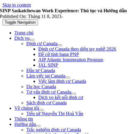
Skip to content
SINP Saskatchewan Work Experience: Thủ tục và Hướng dẫn
Published On: Tháng 11 8, 2023
-
Toggle Navigation
Trang chủ
Dịch vụ
Định cư Canada
Định cư Canada theo diện tay nghề 2026
Đề cử tỉnh bang PNP
AIP Atlantic Immigration Program
JAL SINP
Đầu tư Canada
Làm việc tại Canada
Việc làm định cư Canada
Du học Canada
Tư vấn định cư Canada
Dịch vụ kết nối định cư
Sách định cư Canada
Về chúng tôi
Tiểu sử Nguyễn Thị Hoà Vân
Thông tin
Hướng dẫn
Trắc nghiệm định cư Canada