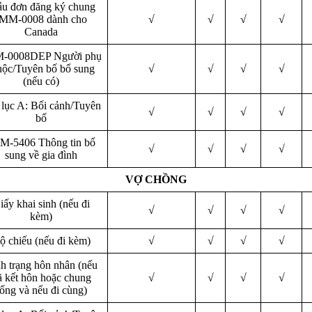
u đơn đăng ký chung
IMM-0008 dành cho
√
√
√
√
Canada
-0008DEP Người phụ
uộc/Tuyên bố bổ sung
√
√
√
√
(nếu có)
 lục A: Bối cảnh/Tuyên
√
√
√
√
bố
M-5406 Thông tin bổ
√
√
√
√
sung về gia đình
VỢ CHỒNG
iấy khai sinh (nếu đi
√
√
√
√
kèm)
ộ chiếu (nếu đi kèm)
√
√
√
√
h trạng hôn nhân (nếu
ã kết hôn hoặc chung
√
√
√
√
ống và nếu đi cùng)