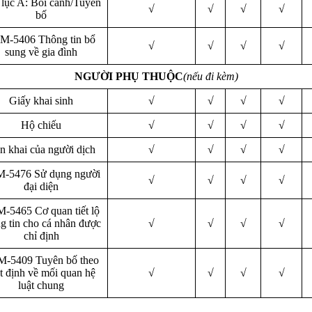
 lục A: Bối cảnh/Tuyên
√
√
√
√
bố
M-5406 Thông tin bổ
√
√
√
√
sung về gia đình
NGƯỜI PHỤ THUỘC
(nếu đi kèm)
Giấy khai sinh
√
√
√
√
Hộ chiếu
√
√
√
√
n khai của người dịch
√
√
√
√
-5476 Sử dụng người
√
√
√
√
đại diện
-5465 Cơ quan tiết lộ
g tin cho cá nhân được
√
√
√
√
chỉ định
-5409 Tuyên bố theo
ật định về mối quan hệ
√
√
√
√
luật chung