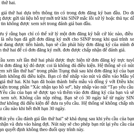
n thứ hai.
giá thứ hai dựa trên thông tin có trong đơn đăng ký ban đầu. Do đ
 được gửi tài liệu hỗ trợ mới trừ khi SINP mắc lỗi xử lý hoặc thủ tục d
 tin không được xem xét trong đánh giá ban đầu.
ưu ý rằng bạn chỉ có thể xử lý một đơn đăng ký bất cứ lúc nào, điều
 là nếu bạn đã gửi đơn đăng ký mới cho SINP trong khi quá trình x
ai đang được tiến hành, bạn sẽ cần phải hủy đơn đăng ký của mình 
ần thứ hai để có đơn đăng ký mới. đơn được chấp nhận để đánh giá.
ầu xem xét lần thứ hai phải được thực hiện từ đơn đăng ký trực tuy
hi đơn đăng ký đó được coi là không đủ điều kiện. Hệ thống sẽ có nú
em xét lần thứ hai” trong phần Trạng thái sau khi đơn đăng ký của bạ
hành không đủ điều kiện. Bạn có thể nhấp vào nút và điền vào Mẫu y
giá thứ hai. Khi bạn đã hoàn thành biểu mẫu và đồng ý với Điều kh
kiện trong phần “Xác nhận tạo hồ sơ”, hãy nhấp vào nút “Tạo yêu cầu
 Yêu cầu của bạn sẽ được tạo và thêm vào đơn đăng ký của bạn và s
xem xét. Không cần nộp riêng. Bạn sẽ có 30 ngày kể từ ngày SI
thư không đủ điều kiện để đưa ra yêu cầu. Hệ thống sẽ không chấp nh
u cầu nào khi hết thời hạn 30 ngày.
Rút yêu cầu đánh giá lần thứ hai” sẽ khả dụng sau khi yêu cầu của bạ
nhận và đưa vào hàng đợi. Nút này sẽ cho phép bạn rút lại yêu cầu củ
ạn quyết định không theo đuổi quy trình này.