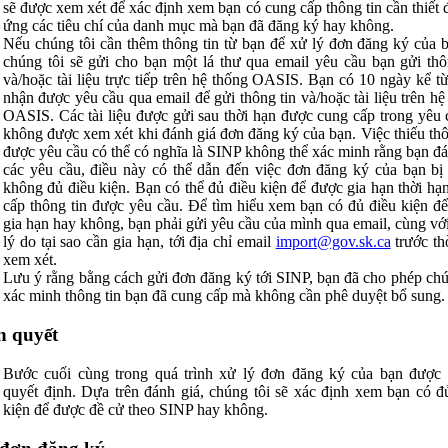
sẽ được xem xét để xác định xem bạn có cung cấp thông tin cần thiết 
ứng các tiêu chí của danh mục mà bạn đã đăng ký hay không.
Nếu chúng tôi cần thêm thông tin từ bạn để xử lý đơn đăng ký của b
chúng tôi sẽ gửi cho bạn một lá thư qua email yêu cầu bạn gửi thô
và/hoặc tài liệu trực tiếp trên hệ thống OASIS. Bạn có 10 ngày kể t
nhận được yêu cầu qua email để gửi thông tin và/hoặc tài liệu trên hệ
OASIS. Các tài liệu được gửi sau thời hạn được cung cấp trong yêu 
không được xem xét khi đánh giá đơn đăng ký của bạn. Việc thiếu thô
được yêu cầu có thể có nghĩa là SINP không thể xác minh rằng bạn đ
các yêu cầu, điều này có thể dẫn đến việc đơn đăng ký của bạn bị 
không đủ điều kiện. Bạn có thể đủ điều kiện để được gia hạn thời hạ
cấp thông tin được yêu cầu. Để tìm hiểu xem bạn có đủ điều kiện đ
gia hạn hay không, bạn phải gửi yêu cầu của mình qua email, cùng với
lý do tại sao cần gia hạn, tới địa chỉ email
import@gov.sk.ca
trước th
xem xét.
Lưu ý rằng bằng cách gửi đơn đăng ký tới SINP, bạn đã cho phép chú
xác minh thông tin bạn đã cung cấp mà không cần phê duyệt bổ sung.
n quyết
Bước cuối cùng trong quá trình xử lý đơn đăng ký của bạn được 
quyết định. Dựa trên đánh giá, chúng tôi sẽ xác định xem bạn có đ
kiện để được đề cử theo SINP hay không.