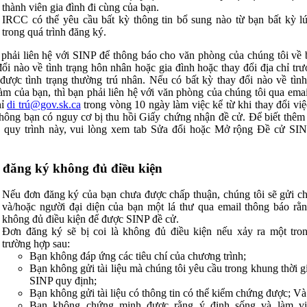
thành viên gia đình đi cùng của bạn.
IRCC có thể yêu cầu bất kỳ thông tin bổ sung nào từ bạn bất kỳ l
trong quá trình đăng ký.
phải liên hệ với SINP để thông báo cho văn phòng của chúng tôi về 
đổi nào về tình trạng hôn nhân hoặc gia đình hoặc thay đổi địa chỉ trư
được tình trạng thường trú nhân. Nếu có bất kỳ thay đổi nào về tình
làm của bạn, thì bạn phải liên hệ với văn phòng của chúng tôi qua emai
hỉ
di trú@gov.sk.ca
trong vòng 10 ngày làm việc kể từ khi thay đổi việ
hông bạn có nguy cơ bị thu hồi Giấy chứng nhận đề cử. Để biết thêm
ề quy trình này, vui lòng xem tab Sửa đổi hoặc Mở rộng Đề cử SI
đăng ký không đủ điều kiện
Nếu đơn đăng ký của bạn chưa được chấp thuận, chúng tôi sẽ gửi c
và/hoặc người đại diện của bạn một lá thư qua email thông báo rằ
không đủ điều kiện để được SINP đề cử.
Đơn đăng ký sẽ bị coi là không đủ điều kiện nếu xảy ra một tro
trường hợp sau:
Bạn không đáp ứng các tiêu chí của chương trình;
Bạn không gửi tài liệu mà chúng tôi yêu cầu trong khung thời g
SINP quy định;
Bạn không gửi tài liệu có thông tin có thể kiểm chứng được; Và
Bạn không chứng minh được rằng ý định sống và làm việ