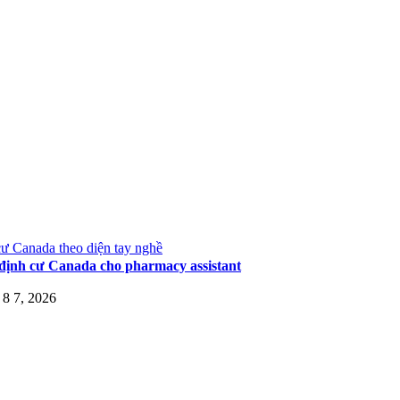
ư Canada theo diện tay nghề
định cư Canada cho pharmacy assistant
8 7, 2026