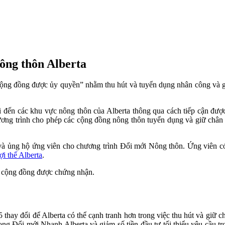
ông thôn Alberta
“cộng đồng được ủy quyền” nhằm thu hút và tuyển dụng nhân công và
 đến các khu vực nông thôn của Alberta thông qua cách tiếp cận được
hương trình cho phép các cộng đồng nông thôn tuyển dụng và giữ chân
và ủng hộ ứng viên cho chương trình Đổi mới Nông thôn. Ứng viên có
ợi thế Alberta
.
ột cộng đồng được chứng nhận.
5 thay đổi để Alberta có thể cạnh tranh hơn trong việc thu hút và giữ
rong Đổi mới Nhanh Alberta và giảm số tiền đầu tư tối thiểu yêu cầu