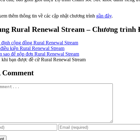
xem thêm thông tin về các cập nhật chương trình
gần đây
.
ung Rural Renewal Stream – Chương trình 
 định cộng đồng Rural Renewal Stream
điều kiện Rural Renewal Stream
 sao để nộp đơn Rural Renewal Stream
 khi bạn được đề cử Rural Renewal Stream
A Comment