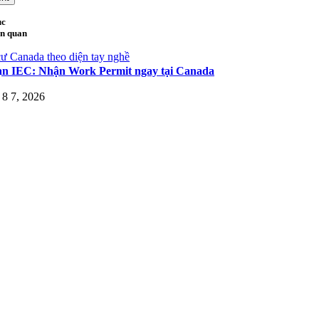
ục
ên quan
ư Canada theo diện tay nghề
ạn IEC: Nhận Work Permit ngay tại Canada
8 7, 2026