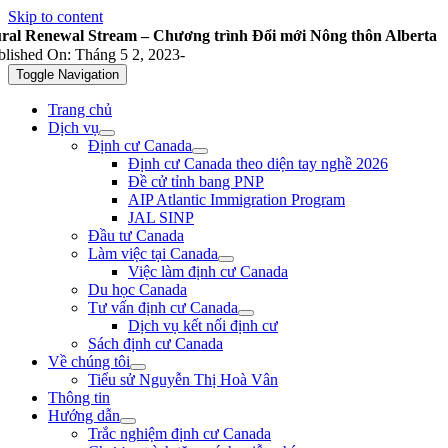
Skip to content
ral Renewal Stream – Chương trình Đổi mới Nông thôn Alberta
blished On: Tháng 5 2, 2023
-
Toggle Navigation
Trang chủ
Dịch vụ
Định cư Canada
Định cư Canada theo diện tay nghề 2026
Đề cử tỉnh bang PNP
AIP Atlantic Immigration Program
JAL SINP
Đầu tư Canada
Làm việc tại Canada
Việc làm định cư Canada
Du học Canada
Tư vấn định cư Canada
Dịch vụ kết nối định cư
Sách định cư Canada
Về chúng tôi
Tiểu sử Nguyễn Thị Hoà Vân
Thông tin
Hướng dẫn
Trắc nghiệm định cư Canada