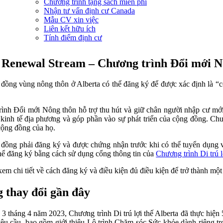
Chương trình tặng sách miễn phí
Nhận tư vấn định cư Canada
Mẫu CV xin việc
Liên kết hữu ích
Tính điểm định cư
 Renewal Stream – Chương trình Đổi mới N
đồng vùng nông thôn ở Alberta có thể đăng ký để được xác định là 
ình Đổi mới Nông thôn hỗ trợ thu hút và giữ chân người nhập cư mới
n kinh tế địa phương và góp phần vào sự phát triển của cộng đồng. C
cộng đồng của họ.
đồng phải đăng ký và được chứng nhận trước khi có thể tuyển dụng 
hể đăng ký bằng cách sử dụng cổng thông tin của
Chương trình Di trú l
xem chi tiết về cách đăng ký và điều kiện đủ điều kiện để trở thành m
 thay đổi gần đây
3 tháng 4 năm 2023, Chương trình Di trú lợi thế Alberta đã thực hiện 
êu cầu, bao gồm giới thiệu Lộ trình Chăm sóc Sức khỏe dành riêng t