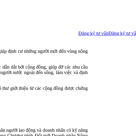
Đăng ký tư vấn
Đăng ký tư v
 giúp định cư những người mới đến vùng nông
 dẫn dắt bởi cộng đồng, giúp đỡ các nhu cầu
 người nước ngoài đến sống, làm việc và định
 thư giới thiệu từ các cộng đồng được chứng
 chân người lao động và doanh nhân có kỹ năng
 trong Chương trình Đổi mới Doanh nhân Nông