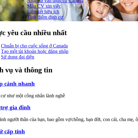
Nhận tư vấn định cư Canada
Mẫu CV xin việc
Liên kết hữu ích
Tính điểm định cư
c yêu cầu nhiều nhất
Chuẩn bị cho cuộc sống ở Canada
Tạo một tài khoản hoặc đăng nhập
Sử dụng đại diện
h vụ và thông tin
p cảnh nhanh
cư như một công nhân lành nghề
trợ gia đình
ãnh người thân của bạn, bao gồm vợ/chồng, bạn đời, con cái, cha mẹ,
ử cấp tỉnh