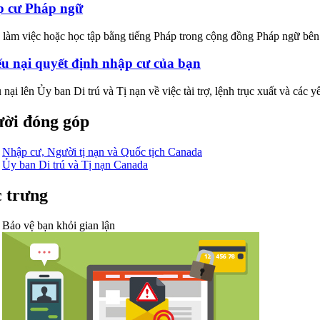
p cư Pháp ngữ
 làm việc hoặc học tập bằng tiếng Pháp trong cộng đồng Pháp ngữ bê
u nại quyết định nhập cư của bạn
 nại lên Ủy ban Di trú và Tị nạn về việc tài trợ, lệnh trục xuất và các y
ời đóng góp
Nhập cư, Người tị nạn và Quốc tịch Canada
Ủy ban Di trú và Tị nạn Canada
 trưng
Bảo vệ bạn khỏi gian lận