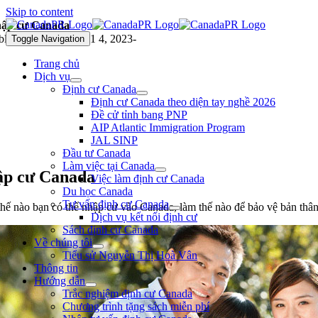
Skip to content
ập cư Canada
blished On: Tháng 11 4, 2023
-
Toggle Navigation
Trang chủ
Dịch vụ
Định cư Canada
Định cư Canada theo diện tay nghề 2026
Đề cử tỉnh bang PNP
AIP Atlantic Immigration Program
JAL SINP
Đầu tư Canada
Làm việc tại Canada
p cư Canada
Việc làm định cư Canada
Du học Canada
Tư vấn định cư Canada
hế nào bạn có thể nhập cư vào Canada, làm thế nào để bảo vệ bản thân 
Dịch vụ kết nối định cư
Sách định cư Canada
Về chúng tôi
Tiểu sử Nguyễn Thị Hoà Vân
Thông tin
Hướng dẫn
Trắc nghiệm định cư Canada
Chương trình tặng sách miễn phí