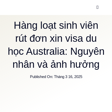
Skip
Toggle
to
Navigati
content
Trang c
Hàng loạt sinh viên
rút đơn xin visa du
Dịch vụ
học Australia: Nguyên
Về chúng
nhân và ảnh hưởng
Thông ti
Published On: Tháng 3 16, 2025
Hướng d