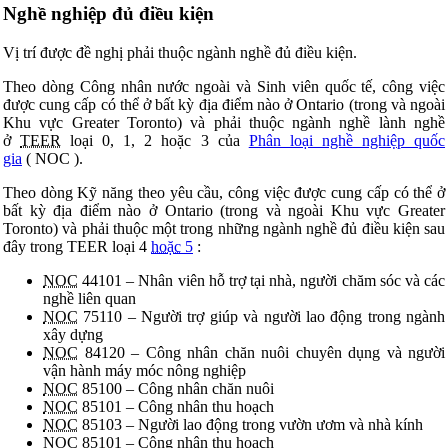
Nghề nghiệp đủ điều kiện
Vị trí được đề nghị phải thuộc ngành nghề đủ điều kiện.
Theo dòng Công nhân nước ngoài và Sinh viên quốc tế, công việc
được cung cấp có thể ở bất kỳ địa điểm nào ở Ontario (trong và ngoài
Khu vực Greater Toronto) và phải thuộc ngành nghề lành nghề
ở
TEER
loại 0, 1, 2 hoặc 3 của
Phân loại nghề nghiệp quốc
gia
(
NOC
).
Theo dòng Kỹ năng theo yêu cầu, công việc được cung cấp có thể ở
bất kỳ địa điểm nào ở Ontario (trong và ngoài Khu vực Greater
Toronto) và phải thuộc một trong những ngành nghề đủ điều kiện sau
đây trong TEER loại 4
hoặc
5
:
NOC
44101 – Nhân viên hỗ trợ tại nhà, người chăm sóc và các
nghề liên quan
NOC
75110 – Người trợ giúp và người lao động trong ngành
xây dựng
NOC
84120 – Công nhân chăn nuôi chuyên dụng và người
vận hành máy móc nông nghiệp
NOC
85100 – Công nhân chăn nuôi
NOC
85101 – Công nhân thu hoạch
NOC
85103 – Người lao động trong vườn ươm và nhà kính
NOC
85101 – Công nhân thu hoạch