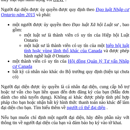
Người đại diện được ủy quyền được quy định theo
Đạo luật Nhập cư
Ontario năm 2015
và phải:
một người được ủy quyền theo
Đạo luật Xã hội Luật sư
, bao
gồm:
một luật sư là thành viên có uy tín của Hiệp hội Luật
Ontario
một luật sư là thành viên có uy tín của một
hiệp hội luật
tỉnh hoặc vùng lãnh thổ khác của Canada
và được phép
hành nghề luật ở Ontario
một thành viên có uy tín của
Hội đồng Quản lý Tư vấn Nhập
cư Canada
bất kỳ cá nhân nào khác do Bộ trưởng quy định (hiện tại chưa
có)
Người đại diện được ủy quyền là cá nhân đại diện, cung cấp hỗ trợ
hoặc tư vấn cho bạn liên quan đến đơn đăng ký của bạn (Mẫu đơn
dành cho nhà tuyển dụng). Không ai khác được phép tính phí hợp
pháp cho bạn hoặc nhận bất kỳ hình thức thanh toán nào khác để làm
đại diện cho bạn. Tìm hiểu thêm về
người có thể đại diện
.
Nếu bạn muốn chỉ định một người đại diện, hãy điền phần này với
thông tin về người đại diện của bạn và đảm bảo họ ký vào tờ khai.