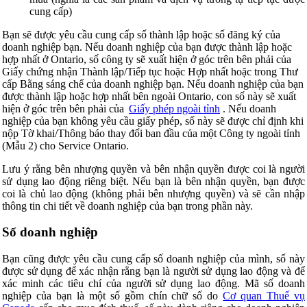
cung cấp)
Bạn sẽ được yêu cầu cung cấp số thành lập hoặc số đăng ký của
doanh nghiệp bạn. Nếu doanh nghiệp của bạn được thành lập hoặc
hợp nhất ở Ontario, số công ty sẽ xuất hiện ở góc trên bên phải của
Giấy chứng nhận Thành lập/Tiếp tục hoặc Hợp nhất hoặc trong Thư
cấp Bằng sáng chế của doanh nghiệp bạn. Nếu doanh nghiệp của bạn
được thành lập hoặc hợp nhất bên ngoài Ontario, con số này sẽ xuất
hiện ở góc trên bên phải của
Giấy phép ngoài tỉnh
. Nếu doanh
nghiệp của bạn không yêu cầu giấy phép, số này sẽ được chỉ định khi
nộp Tờ khai/Thông báo thay đổi ban đầu của một Công ty ngoài tỉnh
(Mẫu 2) cho Service Ontario.
Lưu ý rằng bên nhượng quyền và bên nhận quyền được coi là người
sử dụng lao động riêng biệt. Nếu bạn là bên nhận quyền, bạn được
coi là chủ lao động (không phải bên nhượng quyền) và sẽ cần nhập
thông tin chi tiết về doanh nghiệp của bạn trong phần này.
Số doanh nghiệp
Bạn cũng được yêu cầu cung cấp số doanh nghiệp của mình, số này
được sử dụng để xác nhận rằng bạn là người sử dụng lao động và để
xác minh các tiêu chí của người sử dụng lao động. Mã số doanh
nghiệp của bạn là một số gồm chín chữ số do
Cơ quan Thuế vụ