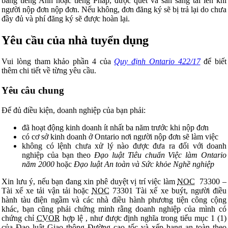
bằng tiếng Anh hoặc tiếng Pháp, được quét và sẵn sàng tải lên khi
người nộp đơn nộp đơn. Nếu không, đơn đăng ký sẽ bị trả lại do chưa
đầy đủ và phí đăng ký sẽ được hoàn lại.
Yêu cầu của nhà tuyển dụng
Vui lòng tham khảo phần 4 của
Quy định Ontario 422/17
để biết
thêm chi tiết về từng yêu cầu.
Yêu câu chung
Để đủ điều kiện, doanh nghiệp của bạn phải:
đã hoạt động kinh doanh ít nhất ba năm trước khi nộp đơn
có cơ sở kinh doanh ở Ontario nơi người nộp đơn sẽ làm việc
không có lệnh chưa xử lý nào được đưa ra đối với doanh
nghiệp của bạn theo
Đạo luật Tiêu chuẩn Việc làm Ontario
năm 2000
hoặc
Đạo luật An toàn và Sức khỏe Nghề nghiệp
Xin lưu ý, nếu bạn đang xin phê duyệt vị trí việc làm
NOC
73300 –
Tài xế xe tải vận tải hoặc
NOC
73301 Tài xế xe buýt, người điều
hành tàu điện ngầm và các nhà điều hành phương tiện công cộng
khác, bạn cũng phải chứng minh rằng doanh nghiệp của mình có
chứng chỉ
CVOR
hợp lệ , như được định nghĩa trong tiểu mục 1 (1)
của Đạo luật Giao thông Đường cao tốc và xếp hạng an toàn theo