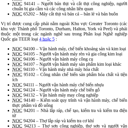
NOC
94141 – Người bán thịt và cắt thịt công nghiệp, người
chuẩn bị gia cầm và các công nhân liên quan
NOC
65202 – Máy cắt thịt và bán cá – bán lẻ và bán buôn
Vị trí được cung cấp phải nằm ngoài Khu vực Greater Toronto (các
khu vực Thành phố Toronto, Durham, Halton, York và Peel) và phải
thuộc một trong các ngành nghề sau trong Phân loại Nghề nghiệp
Quốc gia TEER loại
4
hoặc
5
:
NOC
94100 – Vận hành máy, chế biến khoáng sản và kim loại
NOC
94105 – Người vận hành máy rèn và gia công kim loại
NOC
94106 – Người vận hành máy công cụ
NOC
94107 – Người vận hành máy sản phẩm kim loại khác
NOC
94110 – Vận hành máy nhà máy hóa chất
NOC
95102 – Công nhân chế biến sản phẩm hóa chất và tiện
ích
NOC
94111 – Người vận hành máy chế biến nhựa
NOC
94124 – Người vận hành máy chế biến gỗ
NOC
94132 – Vận hành máy may công nghiệp
NOC
94140 – Kiểm soát quy trình và vận hành máy, chế biến
thực phẩm và đồ uống
NOC
94201 – Nhà lắp ráp, chế tạo, kiểm tra và kiểm tra điện
tử
NOC
94204 – Thợ lắp ráp và kiểm tra cơ khí
NOC
94213 – Thợ sơn công nghiệp, thợ sơn và người vận