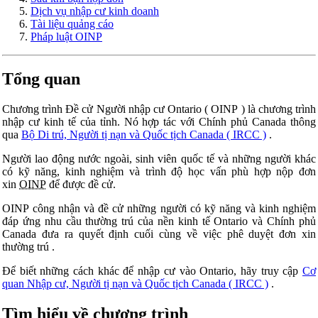
Dịch vụ nhập cư kinh doanh
Tài liệu quảng cáo
Pháp luật OINP
Tổng quan
Chương trình Đề cử Người nhập cư Ontario (
OINP
) là chương trình
nhập cư kinh tế của tỉnh. Nó hợp tác với Chính phủ Canada thông
qua
Bộ Di trú, Người tị nạn và Quốc tịch Canada (
IRCC
)
.
Người lao động nước ngoài, sinh viên quốc tế và những người khác
có kỹ năng, kinh nghiệm và trình độ học vấn phù hợp nộp đơn
xin
OINP
để được đề cử.
OINP công nhận và đề cử những người có kỹ năng và kinh nghiệm
đáp ứng nhu cầu thường trú của nền kinh tế Ontario và Chính phủ
Canada đưa ra quyết định cuối cùng về việc phê duyệt đơn xin
thường trú
.
Để biết những cách khác để nhập cư vào Ontario, hãy truy cập
Cơ
quan Nhập cư, Người tị nạn và Quốc tịch Canada (
IRCC
)
.
Tìm hiểu về chương trình