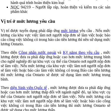
hành quá trình hoàn thiện kim loại
NOC
94219 – Người lắp ráp, hoàn thiện và kiểm tra các sản
phẩm khác
Vị trí ở mức lương yêu cầu
Vị trí được tuyển dụng phải đáp ứng
mức lương
yêu cầu . Nếu mức
lương của khu vực việc làm nơi người nộp đơn sẽ làm việc hoặc báo
cáo công việc không có trong báo cáo tiền lương thì nên sử dụng mức
lương Ontario.
Theo diện
Công nhân nước ngoài
và
Kỹ năng theo yêu cầu
, mức
lương được đưa ra phải đáp ứng hoặc cao hơn mức lương trung bình
cho nghề nghiệp đó tại khu vực cụ thể của Ontario nơi người nộp đơn
sẽ làm việc. Nếu mức lương của khu vực việc làm nơi người nộp đơn
sẽ làm việc hoặc báo cáo làm việc không có trong Báo cáo tiền lương
thì mức lương của Ontario sẽ được sử dụng làm mức lương trung
bình.
Theo
diện Sinh viên Quốc tế
, mức lương được đưa ra phải đáp ứng
hoặc cao hơn mức lương thấp đối với ngành nghề đó, tại khu vực cụ
thể của Ontario nơi người nộp đơn sẽ làm việc. Nếu mức lương của
khu vực việc làm nơi người nộp đơn sẽ làm việc hoặc báo cáo công
việc không có trong Báo cáo tiền lương thì mức lương Ontario sẽ
được sử dụng cho mức lương thấp.