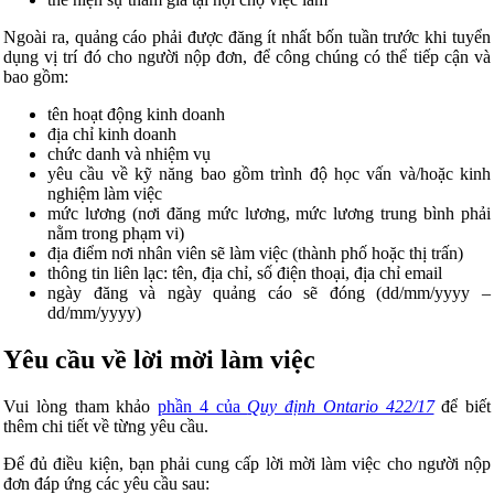
Ngoài ra, quảng cáo phải được đăng ít nhất bốn tuần trước khi tuyển
dụng vị trí đó cho người nộp đơn, để công chúng có thể tiếp cận và
bao gồm:
tên hoạt động kinh doanh
địa chỉ kinh doanh
chức danh và nhiệm vụ
yêu cầu về kỹ năng bao gồm trình độ học vấn và/hoặc kinh
nghiệm làm việc
mức lương (nơi đăng mức lương, mức lương trung bình phải
nằm trong phạm vi)
địa điểm nơi nhân viên sẽ làm việc (thành phố hoặc thị trấn)
thông tin liên lạc: tên, địa chỉ, số điện thoại, địa chỉ email
ngày đăng và ngày quảng cáo sẽ đóng (dd/mm/yyyy –
dd/mm/yyyy)
Yêu cầu về lời mời làm việc
Vui lòng tham khảo
phần 4 của
Quy định Ontario 422/17
để biết
thêm chi tiết về từng yêu cầu.
Để đủ điều kiện, bạn phải cung cấp lời mời làm việc cho người nộp
đơn đáp ứng các yêu cầu sau: