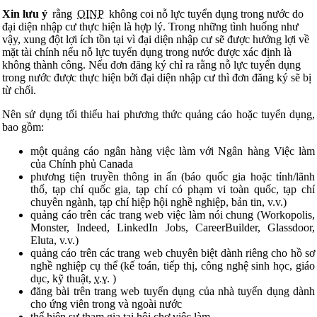
Xin lưu ý
rằng
OINP
không coi nỗ lực tuyển dụng trong nước do
đại diện nhập cư thực hiện là hợp lý. Trong những tình huống như
vậy, xung đột lợi ích tồn tại vì đại diện nhập cư sẽ được hưởng lợi về
mặt tài chính nếu nỗ lực tuyển dụng trong nước được xác định là
không thành công. Nếu đơn đăng ký chỉ ra rằng nỗ lực tuyển dụng
trong nước được thực hiện bởi đại diện nhập cư thì đơn đăng ký sẽ bị
từ chối.
Nên sử dụng tối thiểu hai phương thức quảng cáo hoặc tuyển dụng,
bao gồm:
một quảng cáo ngân hàng việc làm với Ngân hàng Việc làm
của Chính phủ Canada
phương tiện truyền thông in ấn (báo quốc gia hoặc tỉnh/lãnh
thổ, tạp chí quốc gia, tạp chí có phạm vi toàn quốc, tạp chí
chuyên ngành, tạp chí hiệp hội nghề nghiệp, bản tin, v.v.)
quảng cáo trên các trang web việc làm nói chung (Workopolis,
Monster, Indeed, LinkedIn Jobs, CareerBuilder, Glassdoor,
Eluta, v.v.)
quảng cáo trên các trang web chuyên biệt dành riêng cho hồ sơ
nghề nghiệp cụ thể (kế toán, tiếp thị, công nghệ sinh học, giáo
dục, kỹ thuật,
v.v.
)
đăng bài trên trang web tuyển dụng của nhà tuyển dụng dành
cho ứng viên trong và ngoài nước
thể hiện sự tham gia tại hội chợ việc làm