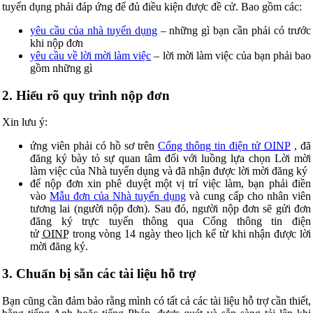
tuyển dụng phải đáp ứng để đủ điều kiện được đề cử. Bao gồm các:
yêu cầu của nhà tuyển dụng
– những gì bạn cần phải có trước
khi nộp đơn
yêu cầu về lời mời làm việc
– lời mời làm việc của bạn phải bao
gồm những gì
2. Hiểu rõ quy trình nộp đơn
Xin lưu ý:
ứng viên phải có hồ sơ trên
Cổng thông tin điện tử
OINP
, đã
đăng ký bày tỏ sự quan tâm đối với luồng lựa chọn Lời mời
làm việc của Nhà tuyển dụng và đã nhận được lời mời đăng ký
để nộp đơn xin phê duyệt một vị trí việc làm, bạn phải điền
vào
Mẫu đơn của Nhà tuyển dụng
và cung cấp cho nhân viên
tương lai (người nộp đơn). Sau đó, người nộp đơn sẽ gửi đơn
đăng ký trực tuyến thông qua Cổng thông tin điện
tử
OINP
trong vòng 14 ngày theo lịch kể từ khi nhận được lời
mời đăng ký.
3. Chuẩn bị sẵn các tài liệu hỗ trợ
Bạn cũng cần đảm bảo rằng mình có tất cả các tài liệu hỗ trợ cần thiết,