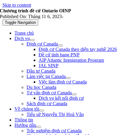
Skip to content
Chương trình đề cử Ontario OINP
Published On: Tháng 11 6, 2023
-
Toggle Navigation
Trang chủ
Dịch vụ
Định cư Canada
Định cư Canada theo diện tay nghề 2026
Đề cử tỉnh bang PNP
AIP Atlantic Immigration Program
JAL SINP
Đầu tư Canada
Làm việc tại Canada
Việc làm định cư Canada
Du học Canada
Tư vấn định cư Canada
Dịch vụ kết nối định cư
Sách định cư Canada
Về chúng tôi
Tiểu sử Nguyễn Thị Hoà Vân
Thông tin
Hướng dẫn
Trắc nghiệm định cư Canada