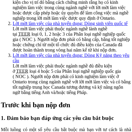
kiện cho vị trí đó bằng cách chứng minh rằng họ có kinh
nghiệm làm việc trong cùng ngành nghề với lời mời làm việc
hoặc được cấp phép hoặc ủy quyền để làm công việc mà nghề
nghiệp trong lời mời làm việc được quy định ở Ontario.
Lời mời làm việc của nhà tuyển dụng: Dòng sinh viên quốc tế
Lời mời làm việc phải thuộc ngành nghề lành nghề
tại
TEER
loại 0, 1, 2 hoặc 3 của Phân loại nghề nghiệp quốc
gia (
NOC
). Người nộp đơn phải có bằng cấp, bằng tốt nghiệp
hoặc chứng chỉ từ một tổ chức đủ điều kiện của Canada đã
được hoàn thành trong vòng hai năm kể từ khi nộp đơn.
Lời mời làm việc của nhà tuyển dụng: Dòng Kỹ năng theo yêu
cầu
Lời mời làm việc phải thuộc ngành nghề đủ điều kiện
ở
TEER
loại 4 hoặc 5 của Phân loại nghề nghiệp quốc gia
(
NOC
). Người nộp đơn phải có kinh nghiệm làm việc ở
Ontario trong cùng ngành nghề với lời mời làm việc và có bằng
tốt nghiệp trung học Canada tương đương và kỹ năng ngôn
ngữ bằng tiếng Anh và/hoặc tiếng Pháp.
Trước khi bạn nộp đơn
1. Đảm bảo bạn đáp ứng các yêu cầu bắt buộc
Mỗi luồng có một số yêu cầu bắt buộc mà bạn với tư cách là nhà