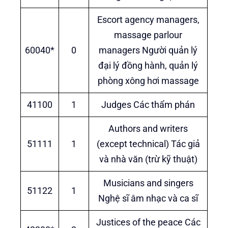
Escort agency managers,
massage parlour
60040*
0
managers Người quản lý
đại lý đồng hành, quản lý
phòng xông hơi massage
41100
1
Judges Các thẩm phán
Authors and writers
51111
1
(except technical) Tác giả
và nhà văn (trừ kỹ thuật)
Musicians and singers
51122
1
Nghệ sĩ âm nhạc và ca sĩ
Justices of the peace Các