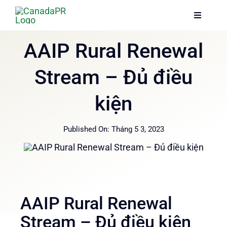
Skip
Toggle
Toggle
to
Navigati
Navigati
content
Trang chủ
Trang chủ
AAIP Rural Renewal
Stream – Đủ điều
Dịch vụ
Dịch vụ
kiện
Về chúng tôi
Về chúng tôi
Published On: Tháng 5 3, 2023
Thông tin
Thông tin
Hướng dẫn
Hướng dẫn
AAIP Rural Renewal
Stream – Đủ điều kiện