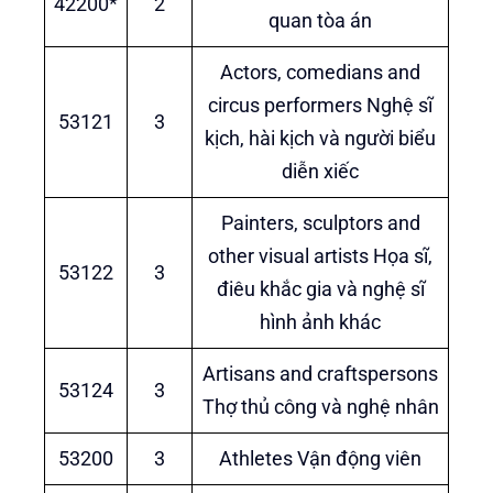
42200*
2
quan tòa án
Actors, comedians and
circus performers Nghệ sĩ
53121
3
kịch, hài kịch và người biểu
diễn xiếc
Painters, sculptors and
other visual artists Họa sĩ,
53122
3
điêu khắc gia và nghệ sĩ
hình ảnh khác
Artisans and craftspersons
53124
3
Thợ thủ công và nghệ nhân
53200
3
Athletes Vận động viên